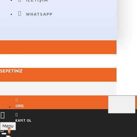
İLETIŞIM
WHATSAPP
SEPETINIZ
TL
TÜRK LIRASI
GIRIŞ
TRY
KAYIT OL
Menu
0