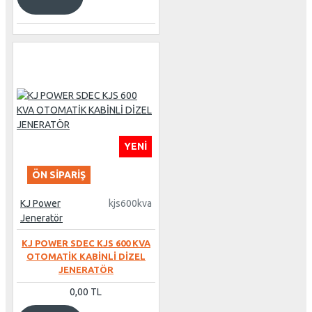
YENI
ÖN SIPARIŞ
KJ Power
kjs600kva
Jeneratör
KJ POWER SDEC KJS 600 KVA
OTOMATİK KABİNLİ DİZEL
JENERATÖR
0,00 TL