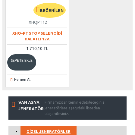
BEĞENILEN
XHQPT12
XHQ-PT STOP SELENOIDI
HALATLI 12V.
1.710,10 TL
SEPETE EKLE
Hemen Al
VAN ASYA
Firmamızdan temin edebileceğiniz
jeneratörlere aşağıdaki listeden
JENERATÖR
ulaşabilirsiniz.
DIZEL JENERATÖRLER