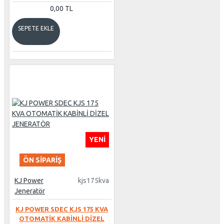
0,00 TL
SEPETE EKLE
YENI
ÖN SIPARIŞ
KJ Power
kjs175kva
Jeneratör
KJ POWER SDEC KJS 175 KVA
OTOMATİK KABİNLİ DİZEL