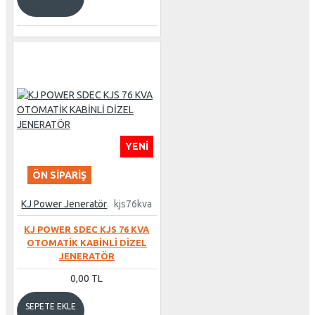
YENI
ÖN SIPARIŞ
KJ Power Jeneratör
kjs76kva
KJ POWER SDEC KJS 76 KVA
OTOMATİK KABİNLİ DİZEL
JENERATÖR
0,00 TL
SEPETE EKLE