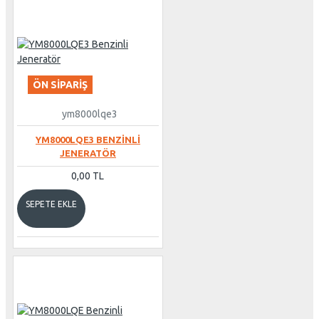
ÖN SIPARIŞ
ym8000lqe3
YM8000LQE3 BENZINLI
JENERATÖR
0,00 TL
SEPETE EKLE