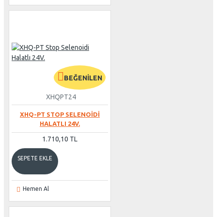
BEĞENILEN
XHQPT24
XHQ-PT STOP SELENOIDI
HALATLI 24V.
1.710,10 TL
SEPETE EKLE
Hemen Al