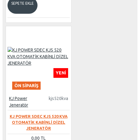
SEPETE EKLE
YENI
ÖN SIPARIŞ
KJ Power
kjs520kva
Jeneratör
KJ POWER SDEC KJS 520 KVA
OTOMATİK KABİNLİ DİZEL
JENERATÖR
0,00 TL