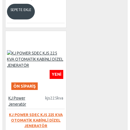
SEPETE EKLE
YENI
ÖN SIPARIŞ
KJ Power
kjs225kva
Jeneratör
KJ POWER SDEC KJS 225 KVA
OTOMATİK KABİNLİ DİZEL
JENERATÖR