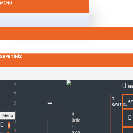
MENU
SEPETINIZ
M
A
KAYIT OL
0
Menu
ürün
0
-
0,00