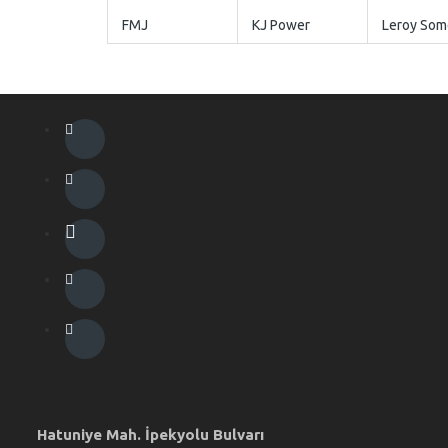
FMJ
KJ Power
Leroy Som
Hatuniye Mah. İpekyolu Bulvarı