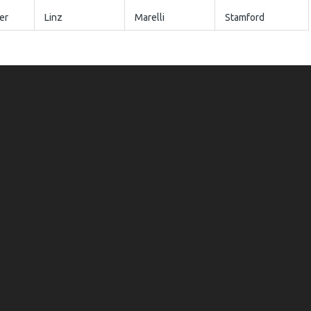
er
Linz
Marelli
Stamford