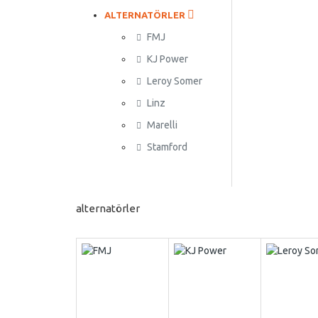
ALTERNATÖRLER
FMJ
KJ Power
Leroy Somer
Linz
Marelli
Stamford
alternatörler