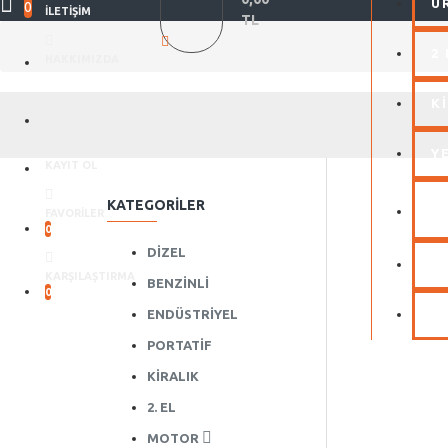
Ü
0
İLETIŞIM
TL
2 
HAKKIMIZDA
K
GIRIŞ
Y
KAYIT OL
KATEGORILER
FAVORILER
0
DIZEL
S
KARŞILAŞTIRMA
BENZINLI
0
ENDÜSTRIYEL
İ
PORTATIF
KIRALIK
2. EL
MOTOR