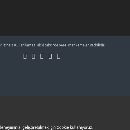
İzinsiz Kullanılamaz. aksi taktirde yerel mahkemeler yetkilidir.
deneyiminizi geliştirebilmek için Cookie kullanıyoruz.