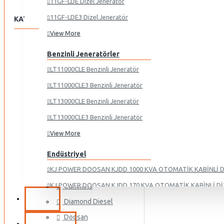
11GF-LDE Dizel Jeneratör
11GF-LDE3 Dizel Jeneratör
KATEGORILER
View More
DIZEL
Benzinli Jeneratörler
BENZINLI
LT11000CLE Benzinli Jeneratör
ENDÜSTRIYEL
LT11000CLE3 Benzinli Jeneratör
PORTATIF
LT13000CLE Benzinli Jeneratör
KIRALIK
LT13000CLE3 Benzinli Jeneratör
2. EL
View More
MOTOR
Endüstriyel
Alpha
KJ POWER DOOSAN KJDD 1000 KVA OTOMATİK KABİNLİ 
Baudouin
KJ POWER DOOSAN KJDD 170 KVA OTOMATİK KABİNLİ D
Cummıns
2 EL
KJ POWER DOOSAN KJDD 220 KVA OTOMATİK KABİNLİ D
Diamond Diesel
Doosan
KJ POWER DOOSAN KJDD 255 KVA OTOMATİK KABİNLİ D
KIRALIK