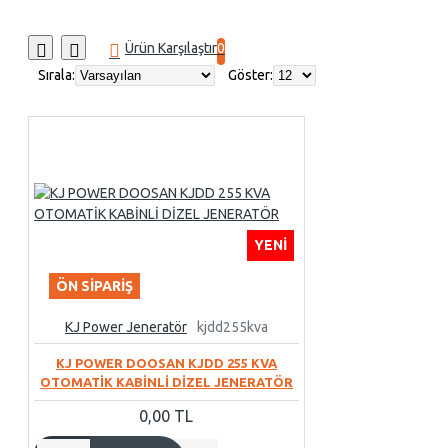
Ürün Karşılaştır
0
Sırala:
Göster:
YENI
ÖN SIPARIŞ
KJ Power Jeneratör
kjdd255kva
KJ POWER DOOSAN KJDD 255 KVA
OTOMATİK KABİNLİ DİZEL JENERATÖR
0,00 TL