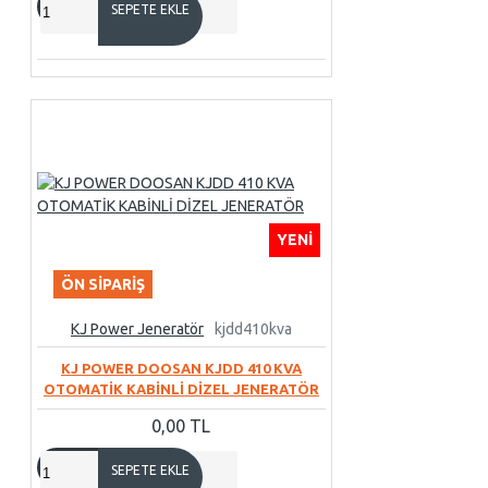
SEPETE EKLE
YENI
ÖN SIPARIŞ
KJ Power Jeneratör
kjdd410kva
KJ POWER DOOSAN KJDD 410 KVA
OTOMATİK KABİNLİ DİZEL JENERATÖR
0,00 TL
SEPETE EKLE