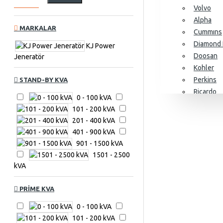
Volvo
Alpha
MARKALAR
Cummıns
Diamond 
KJ Power
Doosan
Jeneratör
Kohler
Perkins
STAND-BY KVA
Ricardo
0 - 100 kVA
SDEC
101 - 200 kVA
Yangdon
201 - 400 kVA
Baudouin
401 - 900 kVA
901 - 1500 kVA
1501 - 2500
kVA
Alternatörler
Stamford
PRIME KVA
Leroy So
0 - 100 kVA
KJ Power
101 - 200 kVA