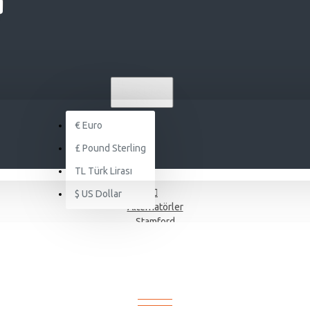
TL
TÜRK LIRASI
TRY
€
Euro
£
Pound Sterling
TL
Türk Lirası
$
US Dollar
Alternatörler
Stamford
STAMFORD