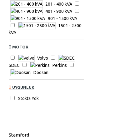
Marelli
201 - 400 kVA
Linz
401 - 900 kVA
FMJ
901 - 1500 kVA
1501 - 2500
kVA
MOTOR
Volvo
SDEC
Perkins
Doosan
UYGUNLUK
Stokta Yok
Stamford