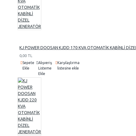
Marelli
Linz
FMJ
KJ POWER DOOSAN KJDD 170 KVA OTOMATİK KABİNLİ DİZE
0,00 TL
Sepete
Alışveriş
Karşılaştırma
Ekle
Listeme
listesine ekle
Ekle