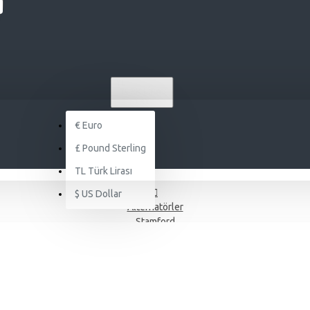
TL
TÜRK LIRASI
TRY
€
Euro
£
Pound Sterling
TL
Türk Lirası
$
US Dollar
Alternatörler
Stamford
J POWER DOOSAN KJDD 750 KVA OTOMATİK KABİNLİ DİZEL JENERAT
 KJDD 750 KVA OTOMATİK KABİNLİ