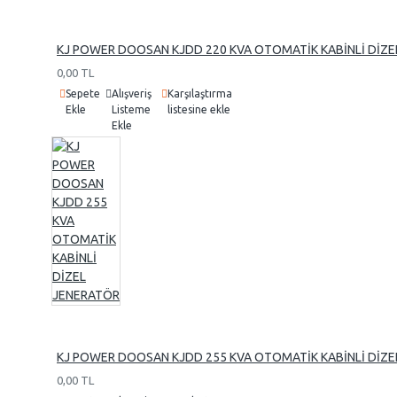
KJ POWER DOOSAN KJDD 220 KVA OTOMATİK KABİNLİ DİZE
0,00 TL
Sepete
Alışveriş
Karşılaştırma
Ekle
Listeme
listesine ekle
Ekle
KJ POWER DOOSAN KJDD 255 KVA OTOMATİK KABİNLİ DİZE
0,00 TL