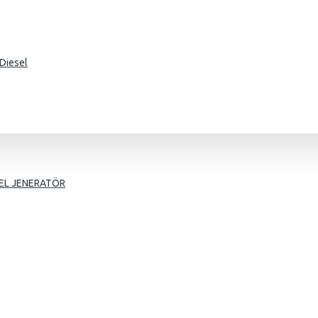
Diesel
g
EL JENERATÖR
mer