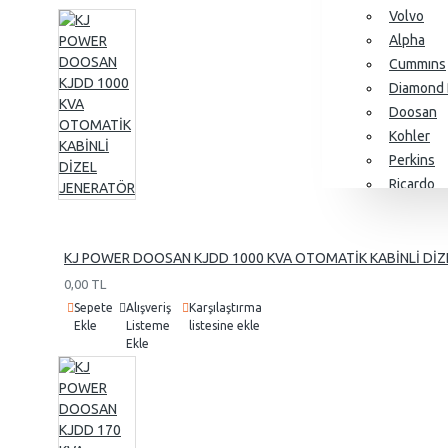
Volvo
Alpha
Cummıns
Diamond 
Doosan
Kohler
Perkins
Ricardo
SDEC
Yangdon
Baudouin
KJ POWER DOOSAN KJDD 1000 KVA OTOMATİK KABİNLİ DİZ
0,00 TL
Sepete
Alışveriş
Karşılaştırma
Ekle
Listeme
listesine ekle
Alternatörler
Ekle
Stamford
Leroy So
KJ Power