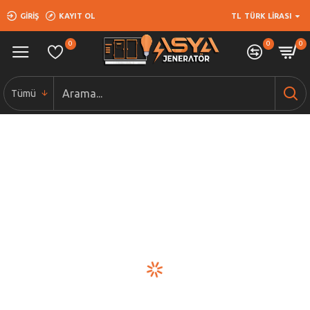
GIRIŞ
KAYIT OL
TL
TÜRK LIRASI
0
0
0
Tümü