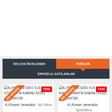
EN ÇOK İNCELENEN
YENILER
ENFAZLA-SATILANLAR
ÖN SIPARIŞ
ÖN SIPARIŞ
YENI
YENI
KJ Power Jeneratör
kjs76kva
KJ Power Jeneratör
kjs600kva