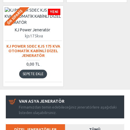
ÖN SIPARIŞ
YENI
KJ Power Jeneratör
kjs175kva
KJ POWER SDEC KJS 175 KVA
OTOMATİK KABİNLİ DİZEL
JENERATÖR
0,00 TL
SEPETE EKLE
VAN ASYA JENERATÖR
Firmamızdan temin edebileceğiniz jeneratörlere aşağıdaki
listeden ulaşabilirsiniz.
DIZEL JENERATÖRLER
TÜMÜ