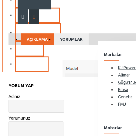
View More
YEDEK PARÇA
Portatif Jeneratörler
10GF-LDE Dizel Jeneratör
MARKALAR
10GF-LDE3 Dizel Jeneratör
AÇIKLAMA
YORUMLAR
11GF-LDE Dizel Jeneratör
SERVIS
Markalar
11GF-LDE3 Dizel Jeneratör
İLETIŞIM
View More
KJ Power
Alimar
GüçB1r J
YORUM YAP
Emsa
Adınız
Genetic
FMJ
Yorumunuz
Motorlar