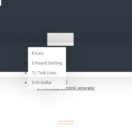
TL
TÜRK LIRASI
TRY
€
Euro
£
Pound Sterling
TL
Türk Lirası
$
US Dollar
LT13000CLE Benzinli Jeneratör
LT13000CLE BENZINLI JENERATÖR