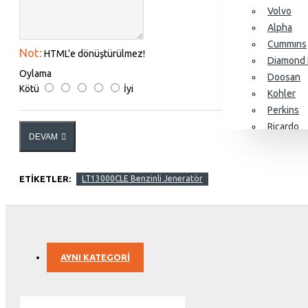
Volvo
Alpha
Cummıns
Not:
HTML'e dönüştürülmez!
Diamond 
Oylama
Doosan
Kötü
İyi
Kohler
Perkins
Ricardo
DEVAM
SDEC
Yangdon
Baudouin
ETIKETLER:
LT13000CLE Benzinli Jeneratör
Alternatörler
AYNI KATEGORI
Stamford
Leroy So
KJ Power