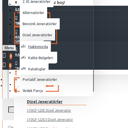
2. El Jeneratörler
Alışveriş sepetiniz boş!
MENU
İLETIŞIM
Alternatörler
ANA SAYFA
HAKKIMIZDA
GIRIŞ
Benzinli Jeneratörler
Dizel Jeneratörler
KURUMSAL
KAYIT OL
GIRIŞ
Endüstriyel
Hakkımızda
Menu
KAYIT OL
0
Kiralık Jeneratörler
Kalite Belgeleri
0
Motor
FAVORILER
Kataloglar
0
Portatif Jeneratörler
ÜRÜNLER
SALE
KARŞILAŞTIRMA
Yedek Parça
0
Dizel Jeneratörler
10GF-LDE Dizel Jeneratör
10GF-LDE3 Dizel Jeneratör