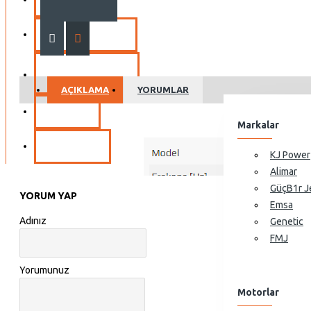
View More
YEDEK PARÇA
Portatif Jeneratörler
10GF-LDE Dizel Jeneratör
MARKALAR
10GF-LDE3 Dizel Jeneratör
AÇIKLAMA
YORUMLAR
11GF-LDE Dizel Jeneratör
SERVIS
Markalar
11GF-LDE3 Dizel Jeneratör
İLETIŞIM
View More
KJ Power
Alimar
GüçB1r J
YORUM YAP
Emsa
Adınız
Genetic
FMJ
Yorumunuz
Motorlar