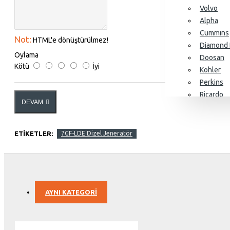
Volvo
Alpha
Cummıns
Not:
HTML'e dönüştürülmez!
Diamond 
Oylama
Doosan
Kötü
İyi
Kohler
Perkins
Ricardo
DEVAM
SDEC
Yangdon
Baudouin
ETIKETLER:
7GF-LDE Dizel Jeneratör
Alternatörler
AYNI KATEGORI
Stamford
Leroy So
KJ Power