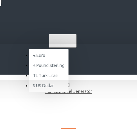
TL
TÜRK LIRASI
TRY
€
Euro
£
Pound Sterling
TL
Türk Lirası
$
US Dollar
7GF-LDE Dizel Jeneratör
7GF-LDE DIZEL JENERATÖR