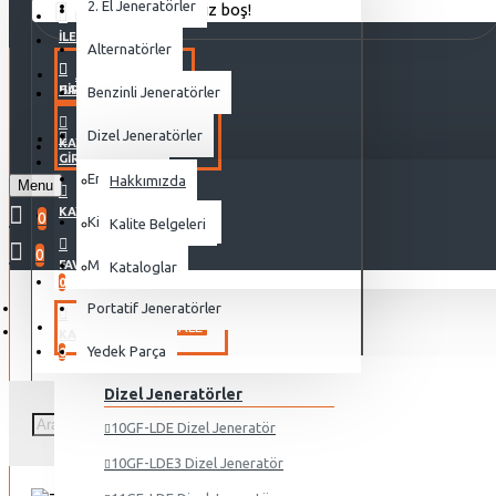
2. El Jeneratörler
Alışveriş sepetiniz boş!
MENU
İLETIŞIM
Alternatörler
ANA SAYFA
HAKKIMIZDA
GIRIŞ
Benzinli Jeneratörler
Dizel Jeneratörler
KURUMSAL
KAYIT OL
GIRIŞ
Endüstriyel
Hakkımızda
Menu
KAYIT OL
0
Kiralık Jeneratörler
Kalite Belgeleri
0
Motor
FAVORILER
Kataloglar
0
Portatif Jeneratörler
ÜRÜNLER
SALE
KARŞILAŞTIRMA
Yedek Parça
0
Dizel Jeneratörler
10GF-LDE Dizel Jeneratör
10GF-LDE3 Dizel Jeneratör