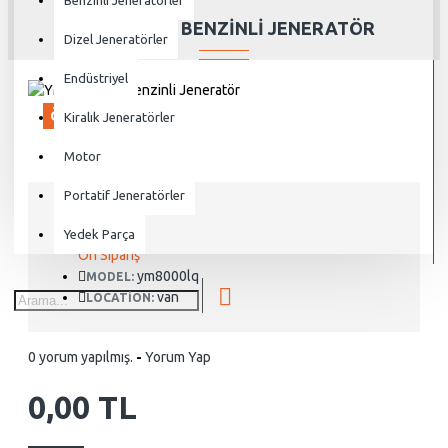
Benzinli Jeneratörler
YM8000LQE BENZINLI JENERATÖR
Dizel Jeneratörler
Endüstriyel
ÖN SIPARIŞ
Kiralık Jeneratörler
Motor
Portatif Jeneratörler
Yedek Parça
STOCK:
Ön Sipariş
ym8000lq
MODEL:
van
LOCATION:
0 yorum yapılmış.
-
Yorum Yap
0,00 TL