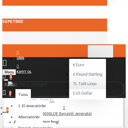
SEPETINIZ
TL
TÜRK LIRASI
TRY
GIRIŞ
€
Euro
Menu
KAYIT OL
£
Pound Sterling
0
TL
Türk Lirası
Tümü
$
US Dollar
0
Tümü
0 ürün - 0,00 TL
2. El Jeneratörler
0
YM8000LQE Benzinli Jeneratör
Alternatörler
Alışveriş sepetiniz boş!