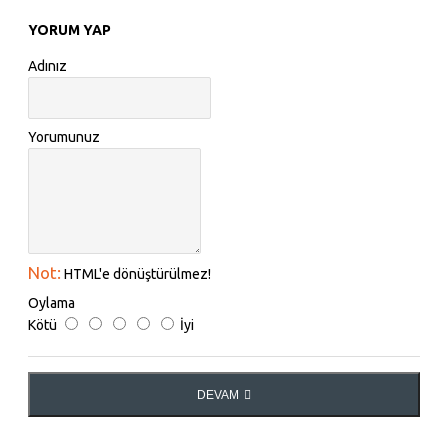
YORUM YAP
Adınız
Yorumunuz
Not:
HTML'e dönüştürülmez!
Oylama
Kötü
İyi
DEVAM