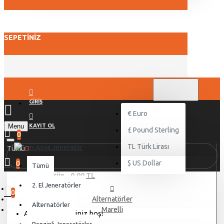
SEPETINIZ
TL
TÜRK LIRASI
TRY
GIRIŞ
€
Euro
Menu
KAYIT OL
£
Pound Sterling
0
TL
Türk Lirası
Tümü
$
US Dollar
0
Tümü
0 ürün - 0,00 TL
2. El Jeneratörler
0
Alternatörler
Alternatörler
Marelli
Alışveriş sepetiniz boş!