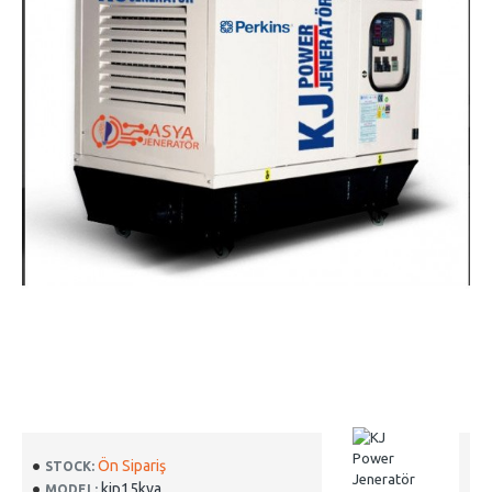
Ön Sipariş
STOCK:
kjp15kva
MODEL: