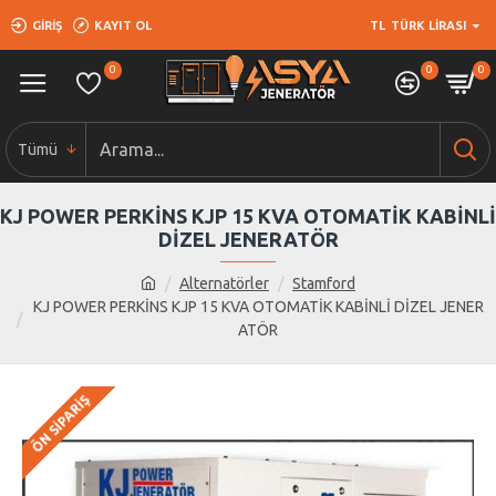
GIRIŞ
KAYIT OL
TL
TÜRK LIRASI
0
0
0
Tümü
KJ POWER PERKİNS KJP 15 KVA OTOMATİK KABİNLİ
DİZEL JENERATÖR
Alternatörler
Stamford
KJ POWER PERKİNS KJP 15 KVA OTOMATİK KABİNLİ DİZEL JENER
ATÖR
ÖN SIPARIŞ