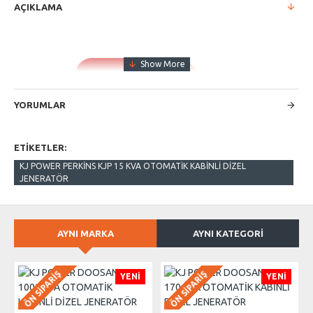
AÇIKLAMA
YORUMLAR
ETIKETLER:
KJ POWER PERKİNS KJP 15 KVA OTOMATİK KABİNLİ DİZEL
JENERATÖR
AYNI MARKA
AYNI KATEGORI
ÖN SIPARIŞ
ÖN SIPARIŞ
YENI
YENI