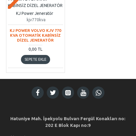
KJ Power Jeneratör
kjv770kva
KJ POWER VOLVO KJV 770
KVA OTOMATİK KABİNSİZ
DİZEL JENERATÖR
0,00 TL
SEPETE EKLE
Hatuniye Mah. İpekyolu Bulvarı Fergül Konakları no:
202 E Blok Kapı no:9