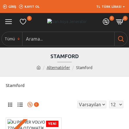
GIRIŞ
KAYIT OL
TL
TÜRK LIRASI
0
0
0
Tümü
STAMFORD
Alternatörler
Stamford
Stamford
0
YENI