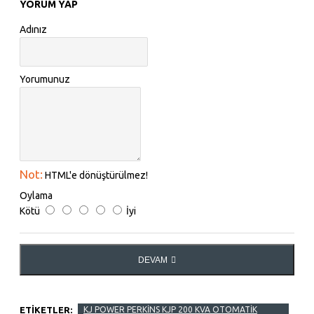
YORUM YAP
Adınız
Yorumunuz
Not:
HTML'e dönüştürülmez!
Oylama
Kötü
İyi
DEVAM
ETIKETLER:
KJ POWER PERKİNS KJP 200 KVA OTOMATİK