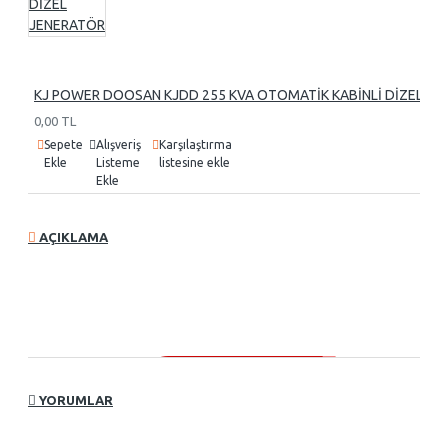
KJ POWER DOOSAN KJDD 255 KVA OTOMATİK KABİNLİ DİZEL J
0,00 TL
Sepete
Alışveriş
Karşılaştırma
Ekle
Listeme
listesine ekle
Ekle
AÇIKLAMA
YORUMLAR