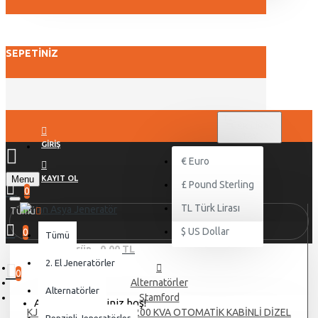
SEPETINIZ
TL
TÜRK LIRASI
TRY
GIRIŞ
€
Euro
Menu
KAYIT OL
£
Pound Sterling
0
TL
Türk Lirası
Tümü
$
US Dollar
0
Tümü
0 ürün - 0,00 TL
2. El Jeneratörler
0
Alternatörler
Alternatörler
Stamford
Alışveriş sepetiniz boş!
KJ POWER PERKİNS KJP 200 KVA OTOMATİK KABİNLİ DİZEL