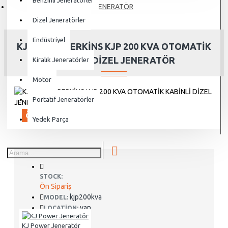
Benzinli Jeneratörler
JENERATÖR
Dizel Jeneratörler
Endüstriyel
KJ POWER PERKİNS KJP 200 KVA OTOMATİK
KABİNLİ DİZEL JENERATÖR
Kiralık Jeneratörler
Motor
Portatif Jeneratörler
ÖN SIPARIŞ
Yedek Parça
STOCK:
Ön Sipariş
kjp200kva
MODEL:
van
LOCATION:
KJ Power Jeneratör