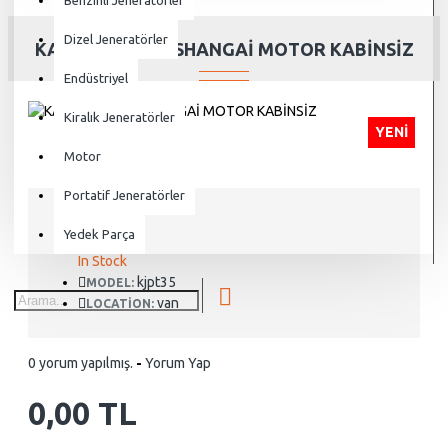
Benzinli Jeneratörler
Dizel Jeneratörler
KARJEN 33 KVA SHANGAİ MOTOR KABİNSİZ
Endüstriyel
Kiralık Jeneratörler
YENI
Motor
Portatif Jeneratörler
Yedek Parça
STOCK:
In Stock
kjpt35
MODEL:
van
LOCATION:
0 yorum yapılmış.
-
Yorum Yap
0,00 TL