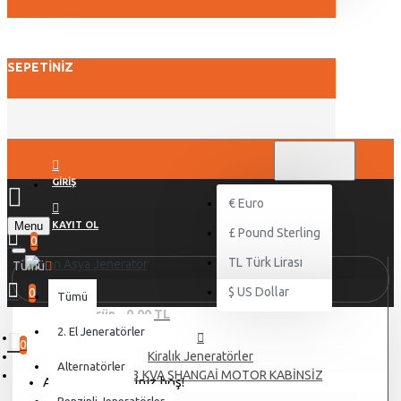
SEPETINIZ
TL
TÜRK LIRASI
TRY
GIRIŞ
€
Euro
Menu
KAYIT OL
£
Pound Sterling
0
TL
Türk Lirası
Tümü
$
US Dollar
0
Tümü
0 ürün - 0,00 TL
2. El Jeneratörler
0
Kiralık Jeneratörler
Alternatörler
KARJEN 33 KVA SHANGAİ MOTOR KABİNSİZ
Alışveriş sepetiniz boş!