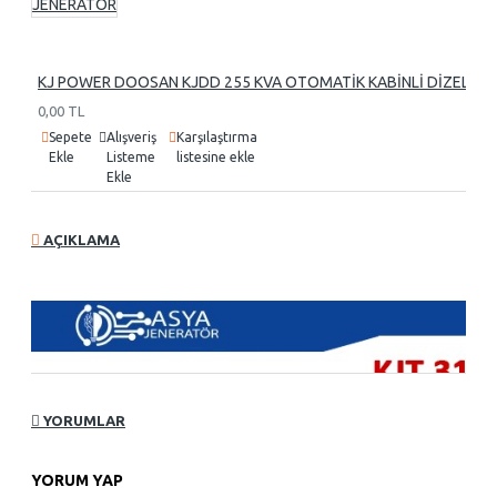
KJ POWER DOOSAN KJDD 255 KVA OTOMATİK KABİNLİ DİZEL J
0,00 TL
Sepete
Alışveriş
Karşılaştırma
Ekle
Listeme
listesine ekle
Ekle
AÇIKLAMA
YORUMLAR
YORUM YAP