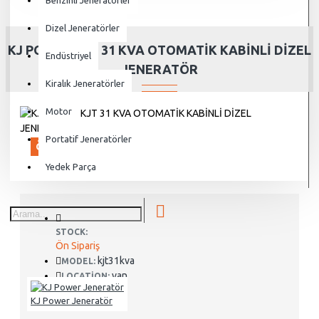
Benzinli Jeneratörler
Dizel Jeneratörler
KJ POWER KJT 31 KVA OTOMATİK KABİNLİ DİZEL
Endüstriyel
JENERATÖR
Kiralık Jeneratörler
Motor
Portatif Jeneratörler
ÖN SIPARIŞ
Yedek Parça
STOCK:
Ön Sipariş
kjt31kva
MODEL:
van
LOCATION:
KJ Power Jeneratör