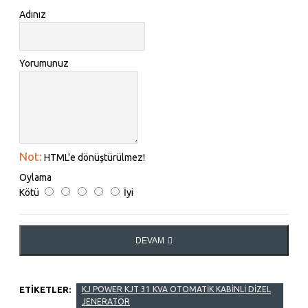
Adınız
Yorumunuz
Not:
HTML'e dönüştürülmez!
Oylama
Kötü
İyi
DEVAM
ETIKETLER:
KJ POWER KJT 31 KVA OTOMATİK KABİNLİ DİZEL
JENERATÖR