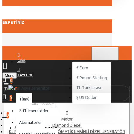
SEPETINIZ
TL
TÜRK LIRASI
TRY
GIRIŞ
€
Euro
Menu
KAYIT OL
£
Pound Sterling
0
TL
Türk Lirası
Tümü
$
US Dollar
0
Tümü
0 ürün - 0,00 TL
2. El Jeneratörler
0
Motor
Alternatörler
Diamond Diesel
Alışveriş sepetiniz boş!
KJ POWER KJT 31 KVA OTOMATİK KABİNLİ DİZEL JENERATÖR