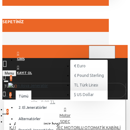
SEPETINIZ
TL
TÜRK LIRASI
TRY
GIRIŞ
€
Euro
Menu
KAYIT OL
£
Pound Sterling
0
TL
Türk Lirası
Tümü
$
US Dollar
0
Tümü
0 ürün - 0,00 TL
2. El Jeneratörler
0
Motor
Alternatörler
SDEC
Alışveriş sepetiniz boş!
KJ POWER KJS 260 KVA SDEC MOTORLU OTOMATİK KABİNLİ