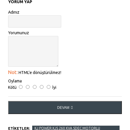
YORUM YAP
Adınız
Yorumunuz
Not:
HTML'e dönüştürülmez!
Oylama
Kötü
İyi
DEVAM
ETIKETLER:
KJ POWER KJS 260 KVA SDEC MOTORLU