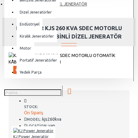
Benzinli Jeneratörler
DİZEL JENERATÖR
Dizel Jeneratörler
Endüstriyel
KJ POWER KJS 260 KVA SDEC MOTORLU
OTOMATİK KABİNLİ DİZEL JENERATÖR
Kiralık Jeneratörler
Motor
Portatif Jeneratörler
ÖN SIPARIŞ
Yedek Parça
STOCK:
Ön Sipariş
kjs260kva
MODEL:
van
LOCATION:
KJ Power Jeneratör