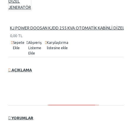
KJ POWER DOOSAN KJDD 255 KVA OTOMATİK KABİNLİ DİZEL J
0,00 TL
Sepete
Alışveriş
Karşılaştırma
Ekle
Listeme
listesine ekle
Ekle
AÇIKLAMA
YORUMLAR