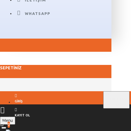
İLETIŞIM
WHATSAPP
SEPETINIZ
TL
TÜRK LIRASI
GIRIŞ
TRY
KAYIT OL
Menu
0