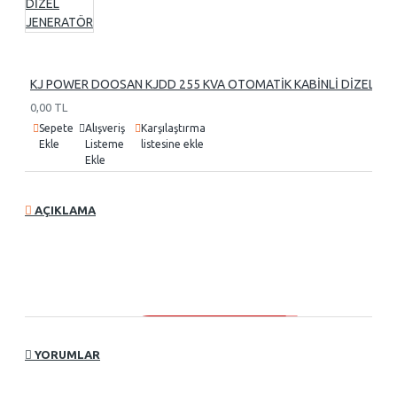
KJ POWER DOOSAN KJDD 255 KVA OTOMATİK KABİNLİ DİZEL J
0,00 TL
Sepete
Alışveriş
Karşılaştırma
Ekle
Listeme
listesine ekle
Ekle
AÇIKLAMA
YORUMLAR