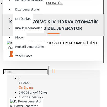
Benzinli Jeneratörler
JENERATÖR
Dizel Jeneratörler
Endüstriyel
KJ POWER VOLVO KJV 110 KVA OTOMATİK
KABİNLİ DİZEL JENERATÖR
Kiralık Jeneratörler
Motor
Portatif Jeneratörler
ÖN SIPARIŞ
Yedek Parça
STOCK:
Ön Sipariş
kjv110kva
MODEL:
van
LOCATION:
KJ Power Jeneratör