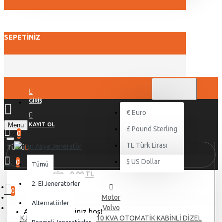
SEPETINIZ
TL
TÜRK LIRASI
TRY
GIRIŞ
€
Euro
Menu
KAYIT OL
£
Pound Sterling
0
TL
Türk Lirası
Tümü
$
US Dollar
0
Tümü
0 ürün - 0,00 TL
2. El Jeneratörler
0
Motor
Alternatörler
Volvo
Alışveriş sepetiniz boş!
KJ POWER VOLVO KJV 110 KVA OTOMATİK KABİNLİ DİZEL