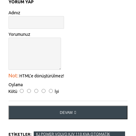
YORUM YAP
Adınız
Yorumunuz
Not:
HTML'e dönüştürülmez!
Oylama
Kötü
İyi
DEVAM
ETIKETLER:
KJ POWER VOLVO KJV 110 KVA OTOMATİK