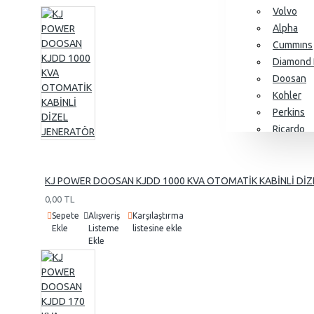
Volvo
Alpha
Cummıns
Diamond 
Doosan
Kohler
Perkins
Ricardo
SDEC
Yangdon
Baudouin
KJ POWER DOOSAN KJDD 1000 KVA OTOMATİK KABİNLİ DİZ
0,00 TL
Sepete
Alışveriş
Karşılaştırma
Ekle
Listeme
listesine ekle
Alternatörler
Ekle
Stamford
Leroy So
KJ Power