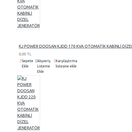
Marelli
Linz
FMJ
KJ POWER DOOSAN KJDD 170 KVA OTOMATİK KABİNLİ DİZE
0,00 TL
Sepete
Alışveriş
Karşılaştırma
Ekle
Listeme
listesine ekle
Ekle