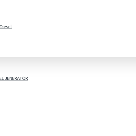
Diesel
g
EL JENERATÖR
mer