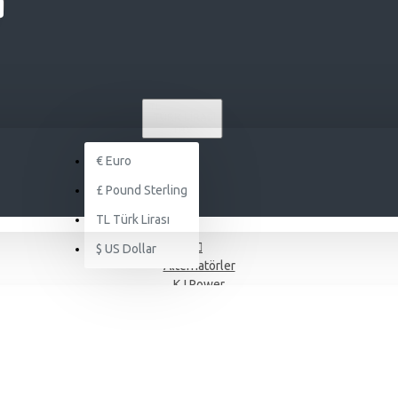
TL
TÜRK LIRASI
TRY
€
Euro
£
Pound Sterling
TL
Türk Lirası
$
US Dollar
Alternatörler
KJ Power
J POWER DOOSAN KJDD 630 KVA OTOMATİK KABİNLİ DİZEL JENERAT
 KJDD 630 KVA OTOMATİK KABİNLİ