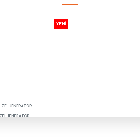
YENI
DİZEL JENERATÖR
İZEL JENERATÖR
İZEL JENERATÖR
İZEL JENERATÖR