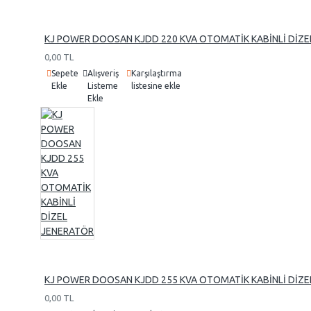
KJ POWER DOOSAN KJDD 220 KVA OTOMATİK KABİNLİ DİZE
0,00 TL
Sepete
Alışveriş
Karşılaştırma
Ekle
Listeme
listesine ekle
Ekle
KJ POWER DOOSAN KJDD 255 KVA OTOMATİK KABİNLİ DİZE
0,00 TL