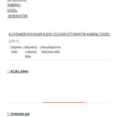
KJ POWER DOOSAN KJDD 255 KVA OTOMATİK KABİNLİ DİZEL J
0,00 TL
Sepete
Alışveriş
Karşılaştırma
Ekle
Listeme
listesine ekle
Ekle
AÇIKLAMA
YORUMLAR