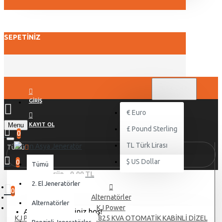
SEPETINIZ
TL
TÜRK LIRASI
TRY
GIRIŞ
€
Euro
Menu
KAYIT OL
£
Pound Sterling
0
TL
Türk Lirası
Tümü
$
US Dollar
0
Tümü
0 ürün - 0,00 TL
2. El Jeneratörler
0
Alternatörler
Alternatörler
KJ Power
Alışveriş sepetiniz boş!
KJ POWER DOOSAN KJDD 825 KVA OTOMATİK KABİNLİ DİZEL