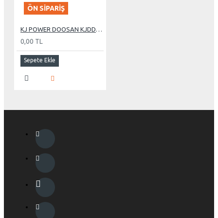
ÖN SIPARIŞ
KJ POWER DOOSAN KJDD 485 KVA OTOMATİK KABİNLİ DİZEL JENERATÖR
0,00 TL
Sepete Ekle