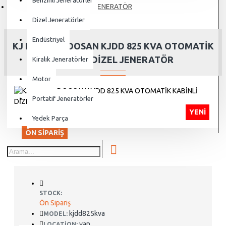
Benzinli Jeneratörler
JENERATÖR
Dizel Jeneratörler
Endüstriyel
KJ POWER DOOSAN KJDD 825 KVA OTOMATİK
KABİNLİ DİZEL JENERATÖR
Kiralık Jeneratörler
Motor
Portatif Jeneratörler
YENI
Yedek Parça
ÖN SIPARIŞ
STOCK:
Ön Sipariş
kjdd825kva
MODEL:
van
LOCATION: