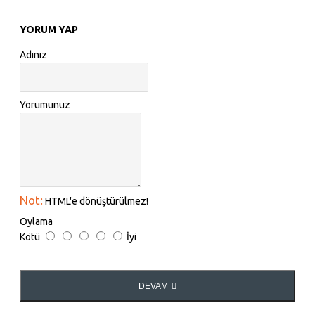
YORUM YAP
Adınız
Yorumunuz
Not:
HTML'e dönüştürülmez!
Oylama
Kötü
İyi
DEVAM