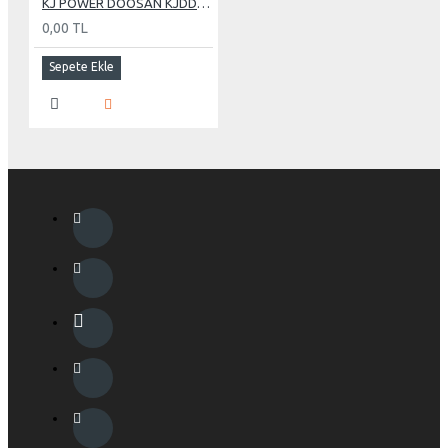
KJ POWER DOOSAN KJDD 485 KVA OTOMATİK KABİNLİ DİZEL JENERATÖR
0,00 TL
Sepete Ekle