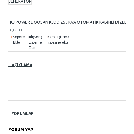
KJ POWER DOOSAN KJDD 255 KVA OTOMATİK KABİNLİ DİZEL J
0,00 TL
Sepete
Alışveriş
Karşılaştırma
Ekle
Listeme
listesine ekle
Ekle
AÇIKLAMA
YORUMLAR
YORUM YAP