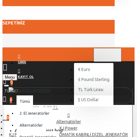
SEPETINIZ
TL
TÜRK LIRASI
TRY
GIRIŞ
€
Euro
Menu
KAYIT OL
£
Pound Sterling
0
TL
Türk Lirası
Tümü
$
US Dollar
0
Tümü
0 ürün - 0,00 TL
2. El Jeneratörler
0
Alternatörler
Alternatörler
KJ Power
Alışveriş sepetiniz boş!
KJ POWER KJA 50 KVA OTOMATİK KABİNLİ DİZEL JENERATÖR