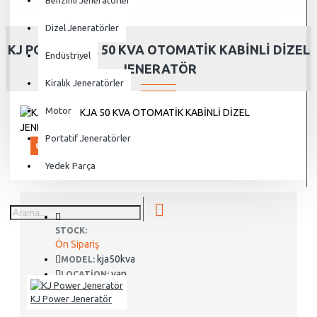
Benzinli Jeneratörler
Dizel Jeneratörler
KJ POWER KJA 50 KVA OTOMATİK KABİNLİ DİZEL
Endüstriyel
JENERATÖR
Kiralık Jeneratörler
Motor
Portatif Jeneratörler
ÖN SIPARIŞ
Yedek Parça
STOCK:
Ön Sipariş
kja50kva
MODEL:
van
LOCATION:
KJ Power Jeneratör