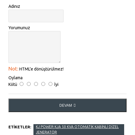
Adınız
Yorumunuz
Not:
HTML'e dönüştürülmez!
Oylama
Kötü
İyi
DEVAM
ETIKETLER:
KJ POWER KJA 50 KVA OTOMATİK KABİNLİ DİZEL
JENERATÖR