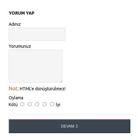
YORUM YAP
Adınız
Yorumunuz
Not:
HTML'e dönüştürülmez!
Oylama
Kötü
İyi
DEVAM