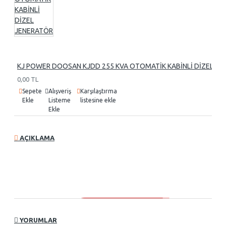
KJ POWER DOOSAN KJDD 255 KVA OTOMATİK KABİNLİ DİZEL J
0,00 TL
Sepete
Alışveriş
Karşılaştırma
Ekle
Listeme
listesine ekle
Ekle
AÇIKLAMA
YORUMLAR