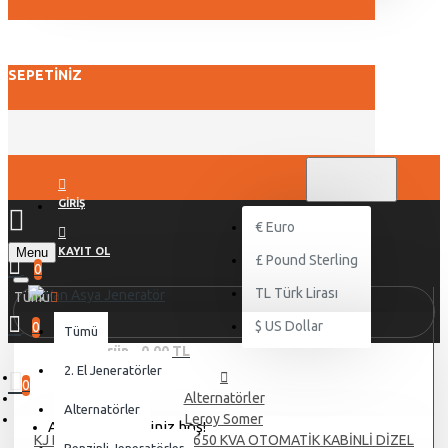
SEPETINIZ
TL
TÜRK LIRASI
TRY
GIRIŞ
€
Euro
Menu
KAYIT OL
£
Pound Sterling
0
TL
Türk Lirası
Tümü
$
US Dollar
0
Tümü
0 ürün - 0,00 TL
2. El Jeneratörler
0
Alternatörler
Alternatörler
Leroy Somer
Alışveriş sepetiniz boş!
KJ POWER PERKİNS KJP 1650 KVA OTOMATİK KABİNLİ DİZEL