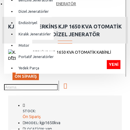
Benzinli Jeneratörler
JENERATÖR
Dizel Jeneratörler
Endüstriyel
KJ POWER PERKİNS KJP 1650 KVA OTOMATİK
KABİNLİ DİZEL JENERATÖR
Kiralık Jeneratörler
Motor
Portatif Jeneratörler
YENI
Yedek Parça
ÖN SIPARIŞ
STOCK:
Ön Sipariş
kjp1650kva
MODEL:
van
LOCATION: