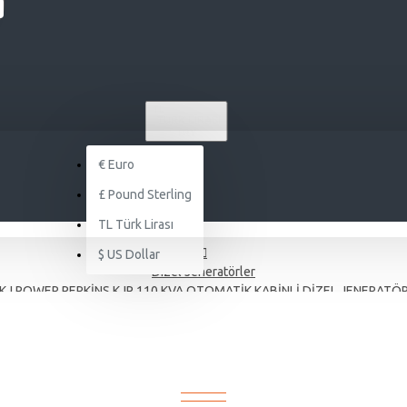
TL
TÜRK LIRASI
TRY
€
Euro
£
Pound Sterling
TL
Türk Lirası
$
US Dollar
Dizel Jeneratörler
KJ POWER PERKİNS KJP 110 KVA OTOMATİK KABİNLİ DİZEL JENERATÖ
S KJP 110 KVA OTOMATİK KABİNLİ