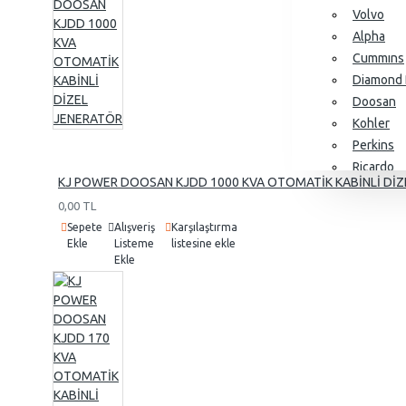
Volvo
Alpha
Cummıns
Diamond 
Doosan
Kohler
Perkins
Ricardo
KJ POWER DOOSAN KJDD 1000 KVA OTOMATİK KABİNLİ DİZ
SDEC
0,00 TL
Yangdon
Sepete
Alışveriş
Karşılaştırma
Baudouin
Ekle
Listeme
listesine ekle
Ekle
Alternatörler
Stamford
Leroy So
KJ Power