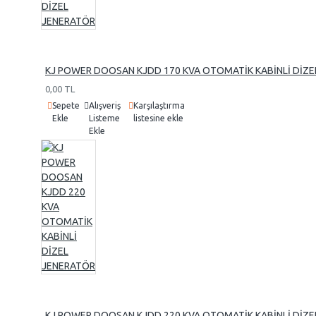
Marelli
Linz
FMJ
KJ POWER DOOSAN KJDD 170 KVA OTOMATİK KABİNLİ DİZE
0,00 TL
Sepete
Alışveriş
Karşılaştırma
Ekle
Listeme
listesine ekle
Ekle
KJ POWER DOOSAN KJDD 220 KVA OTOMATİK KABİNLİ DİZE