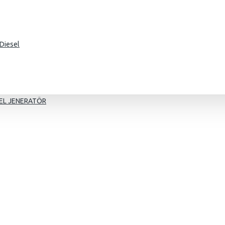
Diesel
EL JENERATÖR
g
mer