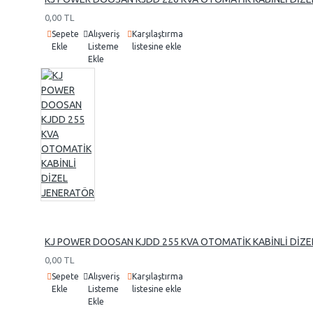
0,00 TL
Sepete
Alışveriş
Karşılaştırma
Ekle
Listeme
listesine ekle
Ekle
KJ POWER DOOSAN KJDD 255 KVA OTOMATİK KABİNLİ DİZE
0,00 TL
Sepete
Alışveriş
Karşılaştırma
Ekle
Listeme
listesine ekle
Ekle