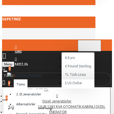
SEPETINIZ
TL
TÜRK LIRASI
TRY
GIRIŞ
€
Euro
Menu
KAYIT OL
£
Pound Sterling
0
TL
Türk Lirası
Tümü
$
US Dollar
0
Tümü
0 ürün - 0,00 TL
2. El Jeneratörler
0
Dizel Jeneratörler
Alternatörler
KJ POWER PERKİNS KJP 1385 KVA OTOMATİK KABİNLİ DİZEL
Alışveriş sepetiniz boş!
JENERATÖR