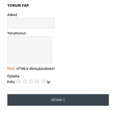
YORUM YAP
Adınız
Yorumunuz
Not:
HTML'e dönüştürülmez!
Oylama
Kötü
İyi
DEVAM