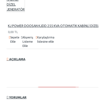
KJ POWER DOOSAN KJDD 255 KVA OTOMATİK KABİNLİ DİZEL J
0,00 TL
Sepete
Alışveriş
Karşılaştırma
Ekle
Listeme
listesine ekle
Ekle
AÇIKLAMA
YORUMLAR