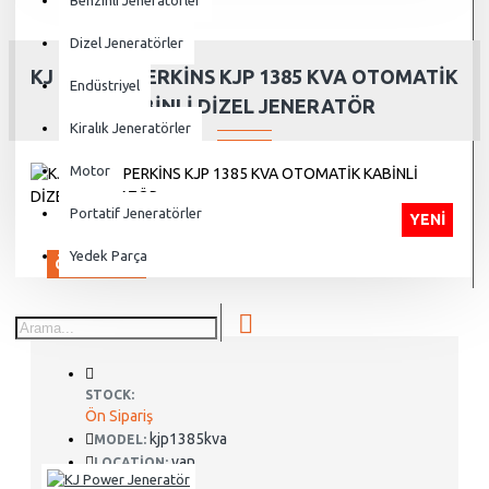
Benzinli Jeneratörler
Dizel Jeneratörler
KJ POWER PERKİNS KJP 1385 KVA OTOMATİK
Endüstriyel
KABİNLİ DİZEL JENERATÖR
Kiralık Jeneratörler
Motor
Portatif Jeneratörler
YENI
Yedek Parça
ÖN SIPARIŞ
STOCK:
Ön Sipariş
kjp1385kva
MODEL:
van
LOCATION: