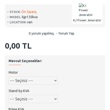
Ön Sipariş
STOCK:
kjp150kva
MODEL:
KJ Power Jeneratör
van
LOCATION:
0 yorum yapılmış.
-
Yorum Yap
0,00 TL
Mevcut Seçenekler:
Motor
Stand-by KVA
Prime KVA