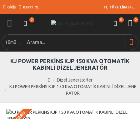
GIRIŞ
KAYIT OL
TL
TÜRK LIRASI
0
0
0
Tümü
KJ POWER PERKİNS KJP 150 KVA OTOMATİK
KABİNLİ DİZEL JENERATÖR
Dizel Jeneratörler
KJ POWER PERKİNS KJP 150 KVA OTOMATİK KABİNLİ DİZEL JENE
RATÖR
ÖN SIPARIŞ