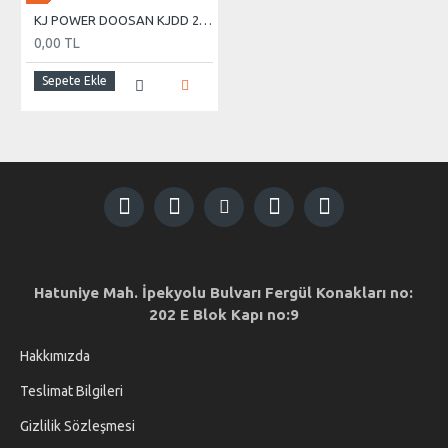
KJ POWER DOOSAN KJDD 275 KVA OTOMATİK KABİNLİ DİZEL JENERATÖR
0,00 TL
Sepete Ekle
Hatuniye Mah. İpekyolu Bulvarı Fergül Konakları no:
202 E Blok Kapı no:9
Hakkımızda
Teslimat Bilgileri
Gizlilik Sözleşmesi