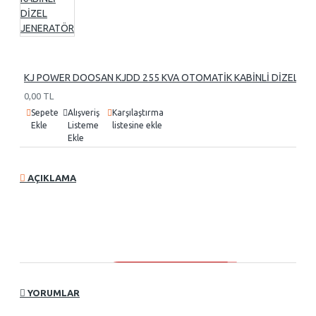
KJ POWER DOOSAN KJDD 255 KVA OTOMATİK KABİNLİ DİZEL J
0,00 TL
Sepete
Alışveriş
Karşılaştırma
Ekle
Listeme
listesine ekle
Ekle
AÇIKLAMA
YORUMLAR