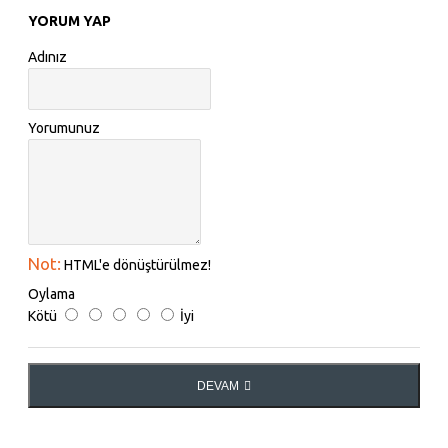
YORUM YAP
Adınız
Yorumunuz
Not:
HTML'e dönüştürülmez!
Oylama
Kötü
İyi
DEVAM