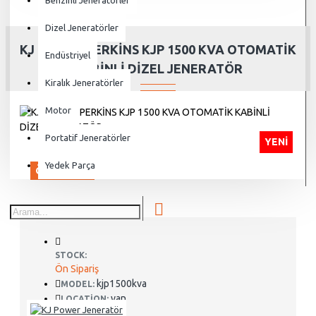
Benzinli Jeneratörler
Dizel Jeneratörler
KJ POWER PERKİNS KJP 1500 KVA OTOMATİK
Endüstriyel
KABİNLİ DİZEL JENERATÖR
Kiralık Jeneratörler
Motor
Portatif Jeneratörler
YENI
Yedek Parça
ÖN SIPARIŞ
STOCK:
Ön Sipariş
kjp1500kva
MODEL:
van
LOCATION: