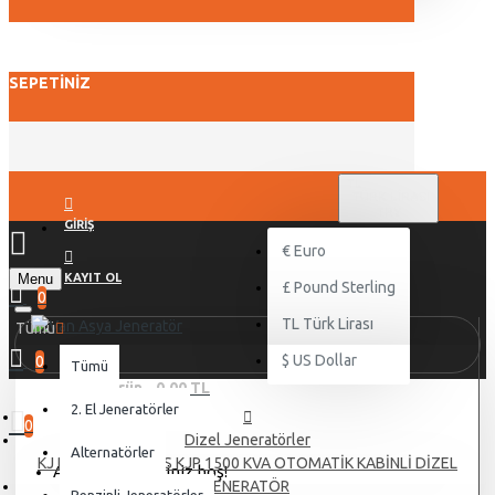
SEPETINIZ
TL
TÜRK LIRASI
TRY
GIRIŞ
€
Euro
Menu
KAYIT OL
£
Pound Sterling
0
TL
Türk Lirası
Tümü
$
US Dollar
0
Tümü
0 ürün - 0,00 TL
2. El Jeneratörler
0
Dizel Jeneratörler
Alternatörler
KJ POWER PERKİNS KJP 1500 KVA OTOMATİK KABİNLİ DİZEL
Alışveriş sepetiniz boş!
JENERATÖR