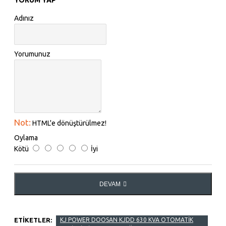
Adınız
Yorumunuz
Not:
HTML'e dönüştürülmez!
Oylama
Kötü
İyi
DEVAM
ETIKETLER:
KJ POWER DOOSAN KJDD 630 KVA OTOMATİK