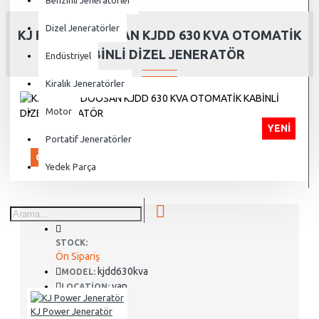
Benzinli Jeneratörler
Dizel Jeneratörler
KJ POWER DOOSAN KJDD 630 KVA OTOMATİK
KABİNLİ DİZEL JENERATÖR
Endüstriyel
Kiralık Jeneratörler
Motor
YENI
Portatif Jeneratörler
ÖN SIPARIŞ
Yedek Parça
STOCK:
Ön Sipariş
kjdd630kva
MODEL:
van
LOCATION:
KJ Power Jeneratör