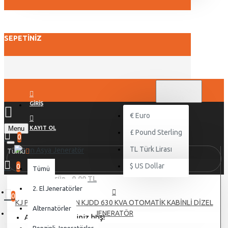
SEPETINIZ
TL
TÜRK LIRASI
TRY
GIRIŞ
€
Euro
Menu
KAYIT OL
£
Pound Sterling
0
TL
Türk Lirası
Tümü
$
US Dollar
0
Tümü
0 ürün - 0,00 TL
2. El Jeneratörler
0
KJ POWER DOOSAN KJDD 630 KVA OTOMATİK KABİNLİ DİZEL
Alternatörler
JENERATÖR
Alışveriş sepetiniz boş!