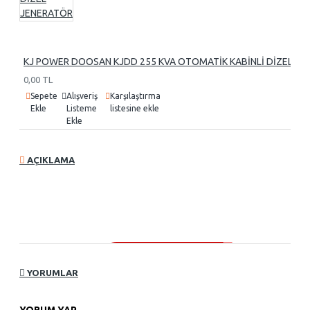
KJ POWER DOOSAN KJDD 255 KVA OTOMATİK KABİNLİ DİZEL J
0,00 TL
Sepete
Alışveriş
Karşılaştırma
Ekle
Listeme
listesine ekle
Ekle
AÇIKLAMA
YORUMLAR
YORUM YAP