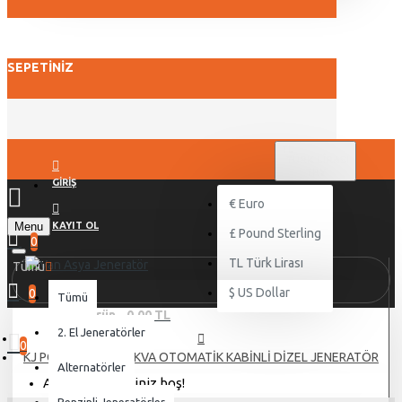
SEPETINIZ
TL
TÜRK LIRASI
TRY
GIRIŞ
€
Euro
Menu
KAYIT OL
£
Pound Sterling
0
TL
Türk Lirası
Tümü
$
US Dollar
0
Tümü
0 ürün - 0,00 TL
2. El Jeneratörler
0
KJ POWER KJA 110 KVA OTOMATİK KABİNLİ DİZEL JENERATÖR
Alternatörler
Alışveriş sepetiniz boş!