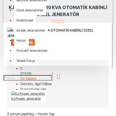
Benzinli Jeneratörler
KJ POWER KJA 110 KVA OTOMATİK KABİNLİ
Dizel Jeneratörler
DİZEL JENERATÖR
Endüstriyel
Kiralık Jeneratörler
Motor
ÖN SIPARIŞ
Portatif Jeneratörler
Yedek Parça
STOCK:
Ön Sipariş
kja110kva
MODEL:
van
LOCATION:
KJ Power Jeneratör
0 yorum yapılmış.
-
Yorum Yap