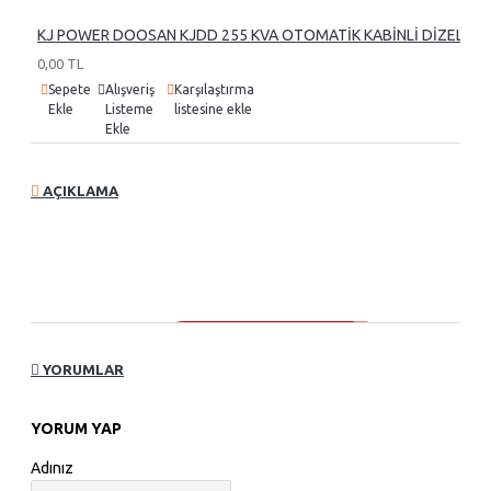
KJ POWER DOOSAN KJDD 255 KVA OTOMATİK KABİNLİ DİZEL J
0,00 TL
Sepete
Alışveriş
Karşılaştırma
Ekle
Listeme
listesine ekle
Ekle
AÇIKLAMA
YORUMLAR
YORUM YAP
Adınız