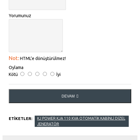
Yorumunuz
Not:
HTML'e dönüştürülmez!
Oylama
Kötü
İyi
DEVAM
ETIKETLER:
KJ POWER KJA 110 KVA OTOMATİK KABİNLİ DİZEL
JENERATÖR