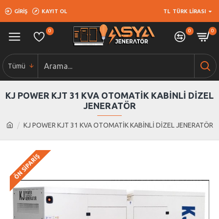
GIRIŞ
KAYIT OL
TL
TÜRK LIRASI
0
0
0
Tümü
KJ POWER KJT 31 KVA OTOMATİK KABİNLİ DİZEL
JENERATÖR
KJ POWER KJT 31 KVA OTOMATİK KABİNLİ DİZEL JENERATÖR
ÖN SIPARIŞ