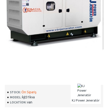
Ön Sipariş
STOCK:
kjt31kva
MODEL:
KJ Power Jeneratör
van
LOCATION: