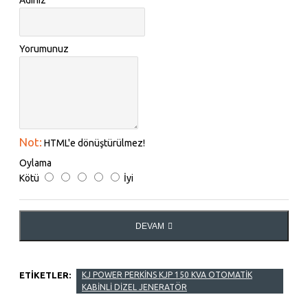
Yorumunuz
Not:
HTML'e dönüştürülmez!
Oylama
Kötü
İyi
DEVAM
ETIKETLER:
KJ POWER PERKİNS KJP 150 KVA OTOMATİK
KABİNLİ DİZEL JENERATÖR