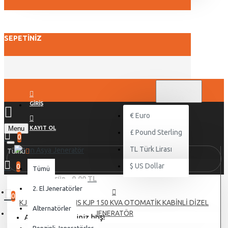
SEPETINIZ
TL
TÜRK LIRASI
TRY
GIRIŞ
€
Euro
Menu
KAYIT OL
£
Pound Sterling
0
TL
Türk Lirası
Tümü
$
US Dollar
0
Tümü
0 ürün - 0,00 TL
2. El Jeneratörler
0
KJ POWER PERKİNS KJP 150 KVA OTOMATİK KABİNLİ DİZEL
Alternatörler
JENERATÖR
Alışveriş sepetiniz boş!