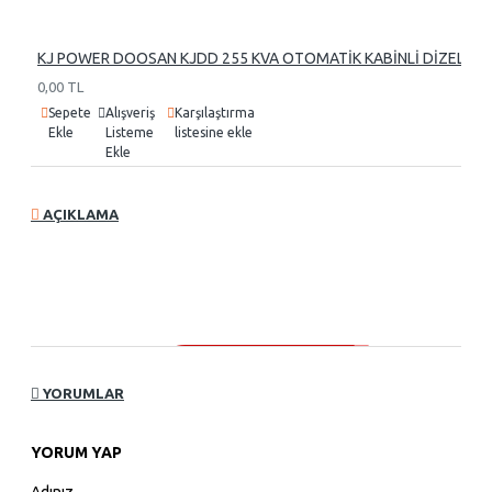
KJ POWER DOOSAN KJDD 255 KVA OTOMATİK KABİNLİ DİZEL J
0,00 TL
Sepete
Alışveriş
Karşılaştırma
Ekle
Listeme
listesine ekle
Ekle
AÇIKLAMA
YORUMLAR
YORUM YAP
Adınız