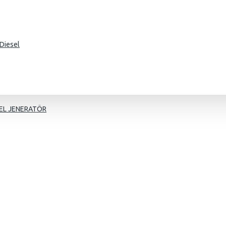
Diesel
EL JENERATÖR
g
mer