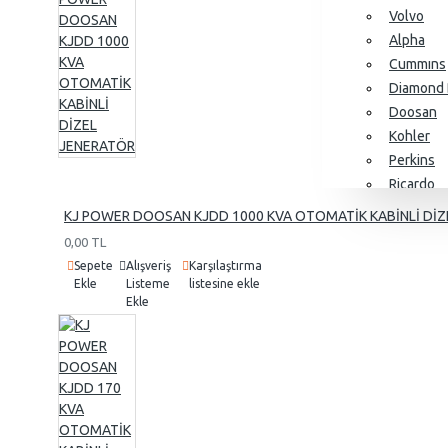
Volvo
Alpha
Cummıns
Diamond 
Doosan
Kohler
Perkins
Ricardo
SDEC
KJ POWER DOOSAN KJDD 1000 KVA OTOMATİK KABİNLİ DİZ
Yangdon
0,00 TL
Baudouin
Sepete
Alışveriş
Karşılaştırma
Ekle
Listeme
listesine ekle
Ekle
Alternatörler
Stamford
Leroy So
KJ Power