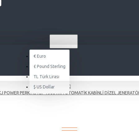
TL
TÜRK LIRASI
TRY
€
Euro
£
Pound Sterling
TL
Türk Lirası
$
US Dollar
KJ POWER PERKİNS KJP 1900 KVA OTOMATİK KABİNLİ DİZEL JENERATÖ
 KJP 1900 KVA OTOMATİK KABİNL