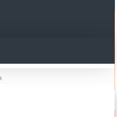
R
İ DİZEL JENERATÖR