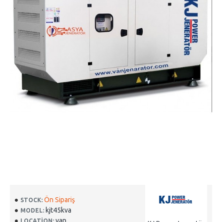
Ön Sipariş
STOCK:
kjt45kva
MODEL:
van
LOCATION: