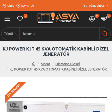
GIRIŞ
KAYIT OL
TL
TÜRK LIRASI
0
0
0
Tümü
KJ POWER KJT 45 KVA OTOMATİK KABİNLİ DİZEL
JENERATÖR
Motor
Diamond Diesel
KJ POWER KJT 45 KVA OTOMATİK KABİNLİ DİZEL JENERATÖR
ÖN SIPARIŞ