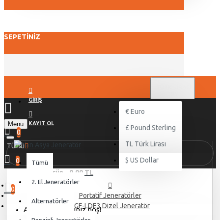
SEPETINIZ
TL
TÜRK LIRASI
TRY
GIRIŞ
€
Euro
Menu
KAYIT OL
£
Pound Sterling
0
TL
Türk Lirası
Tümü
$
US Dollar
0
Tümü
0 ürün - 0,00 TL
2. El Jeneratörler
0
Portatif Jeneratörler
Alternatörler
7GF-LDE3 Dizel Jeneratör
Alışveriş sepetiniz boş!