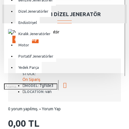
Benzinli Jeneratörler
Dizel Jeneratörler
7GF-LDE3 DIZEL JENERATÖR
Endüstriyel
Kiralık Jeneratörler
ÖN SIPARIŞ
Motor
Portatif Jeneratörler
Yedek Parça
STOCK:
Ön Sipariş
7gflde3
MODEL:
van
LOCATION:
0 yorum yapılmış.
-
Yorum Yap
0,00 TL