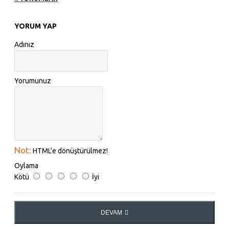
YORUM YAP
Adınız
Yorumunuz
Not:
HTML'e dönüştürülmez!
Oylama
Kötü
İyi
DEVAM