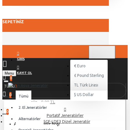
SEPETINIZ
TL
TÜRK LIRASI
TRY
GIRIŞ
€
Euro
Menu
KAYIT OL
£
Pound Sterling
0
TL
Türk Lirası
Tümü
$
US Dollar
0
Tümü
0 ürün - 0,00 TL
2. El Jeneratörler
0
Portatif Jeneratörler
Alternatörler
8.5GF-LDE3 Dizel Jeneratör
Alışveriş sepetiniz boş!