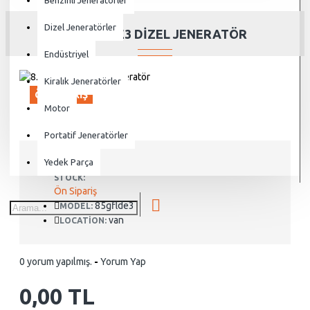
Benzinli Jeneratörler
Dizel Jeneratörler
8.5GF-LDE3 DIZEL JENERATÖR
Endüstriyel
Kiralık Jeneratörler
ÖN SIPARIŞ
Motor
Portatif Jeneratörler
Yedek Parça
STOCK:
Ön Sipariş
85gflde3
MODEL:
van
LOCATION:
0 yorum yapılmış.
-
Yorum Yap
0,00 TL