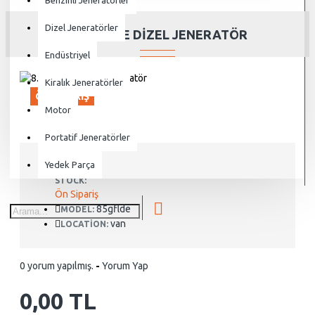
Benzinli Jeneratörler
Dizel Jeneratörler
8.5GF-LDE DIZEL JENERATÖR
Endüstriyel
Kiralık Jeneratörler
ÖN SIPARIŞ
Motor
Portatif Jeneratörler
Yedek Parça
STOCK:
Ön Sipariş
85gflde
MODEL:
van
LOCATION:
0 yorum yapılmış.
-
Yorum Yap
0,00 TL