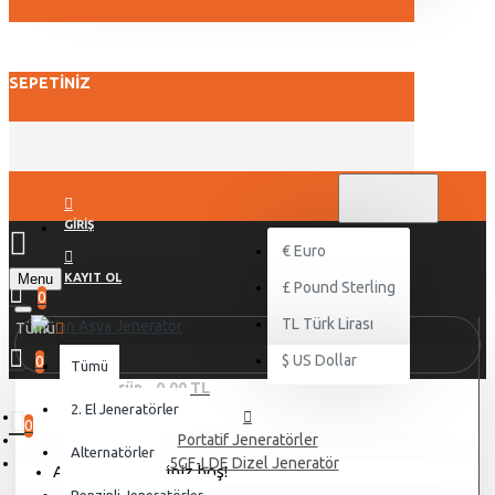
SEPETINIZ
TL
TÜRK LIRASI
TRY
GIRIŞ
€
Euro
Menu
KAYIT OL
£
Pound Sterling
0
TL
Türk Lirası
Tümü
$
US Dollar
0
Tümü
0 ürün - 0,00 TL
2. El Jeneratörler
0
Portatif Jeneratörler
Alternatörler
8.5GF-LDE Dizel Jeneratör
Alışveriş sepetiniz boş!