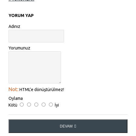
YORUM YAP
Adınız
Yorumunuz
Not:
HTML'e dönüştürülmez!
Oylama
Kötü
İyi
DEVAM