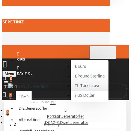
SEPETINIZ
TL
TÜRK LIRASI
TRY
GIRIŞ
€
Euro
Menu
KAYIT OL
£
Pound Sterling
0
TL
Türk Lirası
Tümü
$
US Dollar
0
Tümü
0 ürün - 0,00 TL
2. El Jeneratörler
0
Portatif Jeneratörler
Alternatörler
LDG12-3 Dizel Jeneratör
Alışveriş sepetiniz boş!