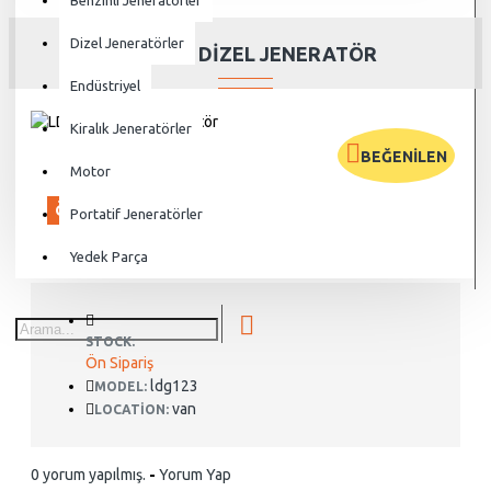
Benzinli Jeneratörler
Dizel Jeneratörler
LDG12-3 DIZEL JENERATÖR
Endüstriyel
Kiralık Jeneratörler
BEĞENILEN
Motor
ÖN SIPARIŞ
Portatif Jeneratörler
Yedek Parça
STOCK:
Ön Sipariş
ldg123
MODEL:
van
LOCATION:
0 yorum yapılmış.
-
Yorum Yap