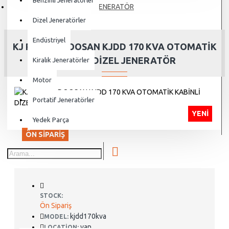
Benzinli Jeneratörler
JENERATÖR
Dizel Jeneratörler
Endüstriyel
KJ POWER DOOSAN KJDD 170 KVA OTOMATİK
KABİNLİ DİZEL JENERATÖR
Kiralık Jeneratörler
Motor
Portatif Jeneratörler
YENI
Yedek Parça
ÖN SIPARIŞ
STOCK:
Ön Sipariş
kjdd170kva
MODEL:
van
LOCATION: