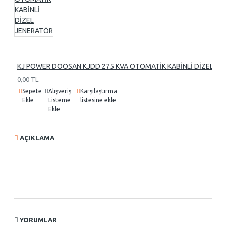
KJ POWER DOOSAN KJDD 275 KVA OTOMATİK KABİNLİ DİZEL J
0,00 TL
Sepete
Alışveriş
Karşılaştırma
Ekle
Listeme
listesine ekle
Ekle
AÇIKLAMA
YORUMLAR