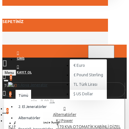
SEPETINIZ
TL
TÜRK LIRASI
TRY
GIRIŞ
€
Euro
Menu
KAYIT OL
£
Pound Sterling
0
TL
Türk Lirası
Tümü
$
US Dollar
0
Tümü
0 ürün - 0,00 TL
2. El Jeneratörler
0
Alternatörler
Alternatörler
KJ Power
Alışveriş sepetiniz boş!
KJ POWER DOOSAN KJDD 170 KVA OTOMATİK KABİNLİ DİZEL