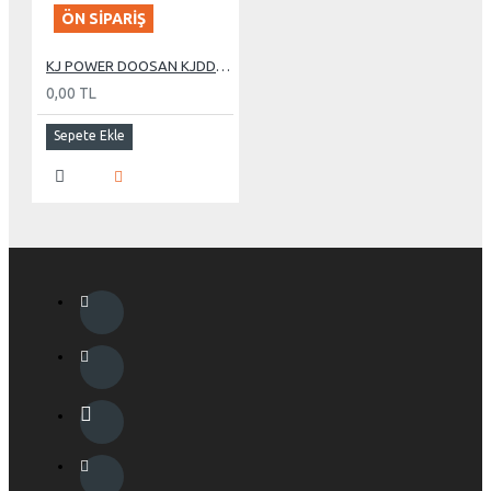
ÖN SIPARIŞ
KJ POWER DOOSAN KJDD 630 KVA OTOMATİK KABİNLİ DİZEL JENERATÖR
0,00 TL
Sepete Ekle