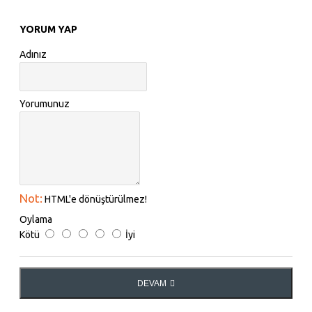
YORUM YAP
Adınız
Yorumunuz
Not:
HTML'e dönüştürülmez!
Oylama
Kötü
İyi
DEVAM