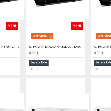
YENI
YENI
ÖN SIPARIŞ
ÖN SIPA
KJ POWER DOOSAN KJDD 170 KVA OTOMATİK KABİNLİ DİZEL JENERATÖR
KJ POWER DOOSAN KJDD 220 KVA OTOMATİK KABİNLİ DİZEL JENERATÖR
0,00 TL
0,00 TL
Sepete Ekle
Sepete Ekl