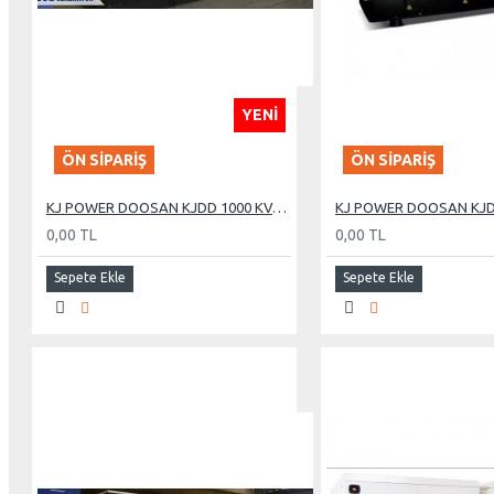
YENI
ÖN SIPARIŞ
ÖN SIPARIŞ
KJ POWER DOOSAN KJDD 1000 KVA OTOMATİK KABİNLİ DİZEL JENERATÖR
0,00 TL
0,00 TL
Sepete Ekle
Sepete Ekle