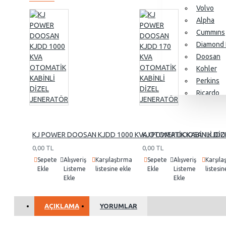
Volvo
Alpha
Cummıns
Diamond 
Doosan
Kohler
Perkins
Ricardo
SDEC
Yangdon
Baudouin
KJ POWER DOOSAN KJDD 1000 KVA OTOMATİK KABİNLİ DİZ
KJ POWER DOOSAN KJDD 
0,00 TL
0,00 TL
Sepete
Alışveriş
Karşılaştırma
Sepete
Alışveriş
Karşıla
Alternatörler
Ekle
Listeme
listesine ekle
Ekle
Listeme
listesin
Ekle
Ekle
Stamford
Leroy So
AÇIKLAMA
YORUMLAR
KJ Power