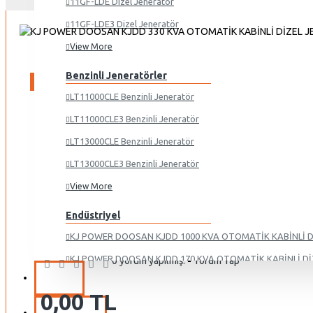
11GF-LDE Dizel Jeneratör
11GF-LDE3 Dizel Jeneratör
View More
Benzinli Jeneratörler
ÖN SIPARIŞ
LT11000CLE Benzinli Jeneratör
LT11000CLE3 Benzinli Jeneratör
LT13000CLE Benzinli Jeneratör
STOCK:
LT13000CLE3 Benzinli Jeneratör
Ön Sipariş
kjdd330kva
MODEL:
View More
van
LOCATION:
Endüstriyel
KJ Power Jeneratör
KJ POWER DOOSAN KJDD 1000 KVA OTOMATİK KABİNLİ 
KJ POWER DOOSAN KJDD 170 KVA OTOMATİK KABİNLİ D
0 yorum yapılmış.
-
Yorum Yap
2 EL
KJ POWER DOOSAN KJDD 220 KVA OTOMATİK KABİNLİ D
0,00 TL
KJ POWER DOOSAN KJDD 255 KVA OTOMATİK KABİNLİ D
KIRALIK