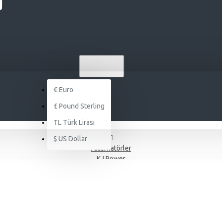
TL
TÜRK LIRASI
TRY
€
Euro
£
Pound Sterling
TL
Türk Lirası
$
US Dollar
Alternatörler
KJ Power
J POWER DOOSAN KJDD 330 KVA OTOMATİK KABİNLİ DİZEL JENERAT
 KJDD 330 KVA OTOMATİK KABİNLİ