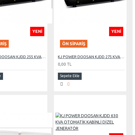
YENI
YENI
RIŞ
ÖN SIPARIŞ
KJ POWER DOOSAN KJDD 255 KVA OTOMATİK KABİNLİ DİZEL JENERATÖR
KJ POWER DOOSAN KJDD 275 KVA OTOMATİK KABİNLİ DİZEL JENERATÖR
0,00 TL
e
Sepete Ekle