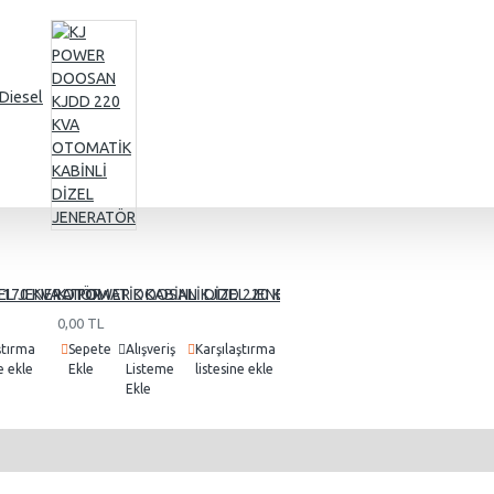
Diesel
g
EL JENERATÖR
170 KVA OTOMATİK KABİNLİ DİZEL JENERATÖR
KJ POWER DOOSAN KJDD 220 KVA OTOMATİK KABİNLİ DİZEL
KJ POWER DOOSAN KJDD 25
0,00 TL
0,00 TL
ştırma
Sepete
Alışveriş
Karşılaştırma
Sepete
Alışveriş
Karşılaşt
e ekle
Ekle
Listeme
listesine ekle
Ekle
Listeme
listesine 
Ekle
Ekle
mer