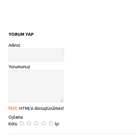
Marelli
Linz
FMJ
YORUM YAP
Adınız
Yorumunuz
Not:
HTML'e dönüştürülmez!
Oylama
Kötü
İyi