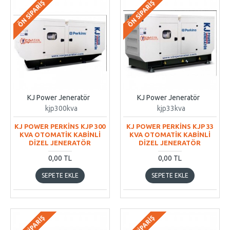
ÖN SIPARIŞ
ÖN SIPARIŞ
KJ Power Jeneratör
KJ Power Jeneratör
kjp300kva
kjp33kva
KJ POWER PERKİNS KJP 300
KJ POWER PERKİNS KJP 33
KVA OTOMATİK KABİNLİ
KVA OTOMATİK KABİNLİ
DİZEL JENERATÖR
DİZEL JENERATÖR
0,00 TL
0,00 TL
SEPETE EKLE
SEPETE EKLE
ÖN SIPARIŞ
ÖN SIPARIŞ