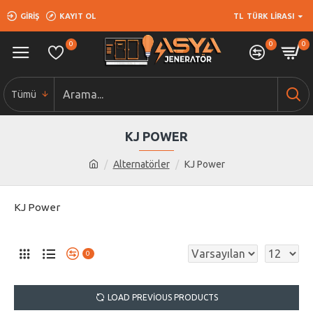
GIRIŞ
KAYIT OL
TL
TÜRK LIRASI
0
0
0
Tümü
KJ POWER
Alternatörler
KJ Power
KJ Power
0
LOAD PREVIOUS PRODUCTS