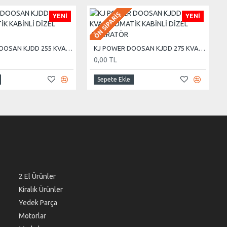
ÖN SIPARIŞ
YENI
YENI
KJ POWER DOOSAN KJDD 255 KVA OTOMATİK KABİNLİ DİZEL JENERATÖR
KJ POWER DOOSAN KJDD 275 KVA OTOMATİK KABİNLİ DİZEL JENERATÖR
0,00 TL
Sepete Ekle
2 El Ürünler
Kiralık Ürünler
Yedek Parça
Motorlar