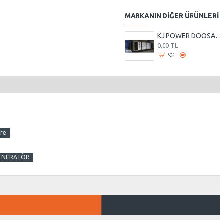
MARKANIN DIĞER ÜRÜNLERI
KJ POWER DOOSAN KJDD 1000 KVA OTOMATİK KABİ
0,00 TL
 JENERATÖR