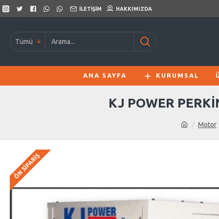
İLETIŞIM
HAKKIMIZDA
Tümü
ANA SAYFA
KURUMSAL
KJ POWER PERKİN
Motor
ÖN SIPARIŞ