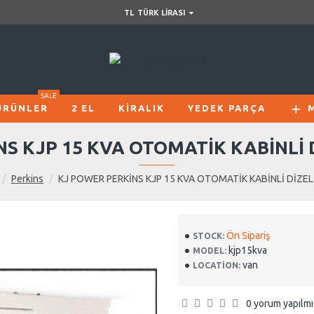
TL
TÜRK LIRASI
SALE
ÜRÜNLER
2 EL
KIRALIK
YEDEK PARÇA
S KJP 15 KVA OTOMATİK KABİNLİ
Perkins
KJ POWER PERKİNS KJP 15 KVA OTOMATİK KABİNLİ DİZE
Ön Sipariş
STOCK:
kjp15kva
MODEL:
van
LOCATION:
0 yorum yapılmı