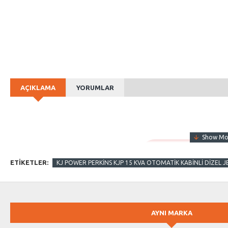
AÇIKLAMA
YORUMLAR
ETIKETLER:
KJ POWER PERKİNS KJP 15 KVA OTOMATİK KABİNLİ DİZEL
AYNI MARKA