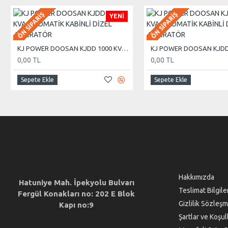
ÖN SIPARIŞ
ÖN SIPARIŞ
YENI
KJ POWER DOOSAN KJDD 1000 KVA OTOMATİK KABİNLİ DİZEL JENERATÖR
0,00 TL
0,00 TL
Sepete Ekle
Sepete Ekle
Hakkımızda
Hatuniye Mah. İpekyolu Bulvarı
Teslimat Bilgile
Fergül Konakları no: 202 E Blok
Gizlilik Sözleşm
Kapı no:9
Şartlar ve Koşul