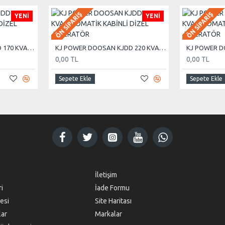
ÖN SIPARIŞ
ÖN SIPARIŞ
YENI
YENI
KJ POWER DOOSAN KJDD 170 KVA OTOMATİK KABİNLİ DİZEL JENERATÖR
KJ POWER DOOSAN KJDD 220 KVA OTOMATİK KABİNLİ DİZEL JENERATÖR
0,00 TL
0,00 TL
Sepete Ekle
Sepete Ekle
İletişim
ri
İade Formu
esi
Site Haritası
lar
Markalar