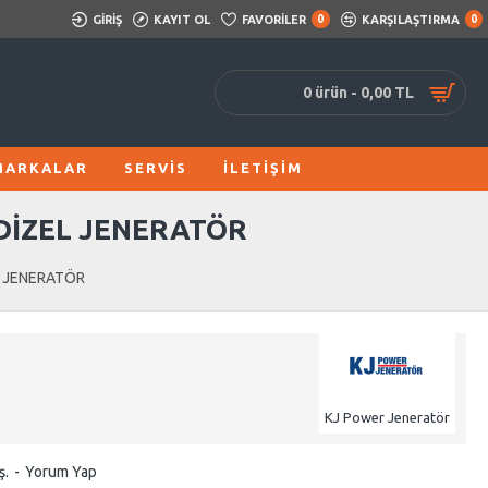
GIRIŞ
KAYIT OL
FAVORILER
0
KARŞILAŞTIRMA
0
0 ürün - 0,00 TL
MARKALAR
SERVIS
İLETIŞIM
 DİZEL JENERATÖR
L JENERATÖR
KJ Power Jeneratör
ş.
-
Yorum Yap