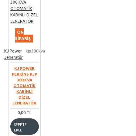
ÖN
SIPARIŞ
KJ Power
kjp300kva
Jeneratör
KJ POWER
PERKİNS KJP
300 KVA
OTOMATİK
KABİNLİ
DİZEL
JENERATÖR
0,00 TL
SEPETE
EKLE