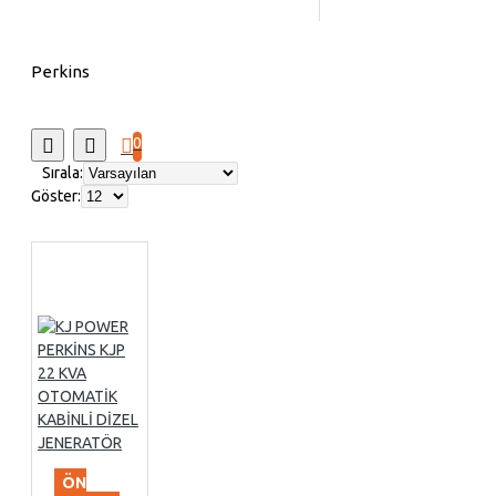
Perkins
0
Sırala:
Göster:
ÖN