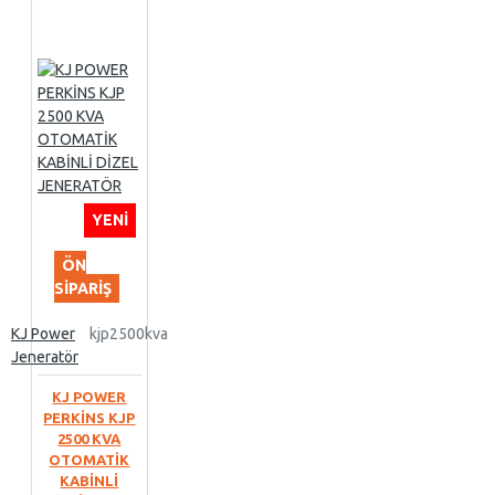
YENI
ÖN
SIPARIŞ
KJ Power
kjp2500kva
Jeneratör
KJ POWER
PERKİNS KJP
2500 KVA
OTOMATİK
KABİNLİ