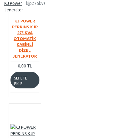
KJ Power
kjp275kva
Jeneratör
KJ POWER
PERKİNS KJP
275 KVA
OTOMATİK
KABİNLİ
DİZEL
JENERATÖR
0,00 TL
SEPETE
EKLE