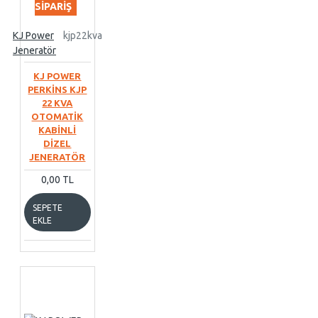
SIPARIŞ
KJ Power
kjp22kva
Jeneratör
KJ POWER
PERKİNS KJP
22 KVA
OTOMATİK
KABİNLİ
DİZEL
JENERATÖR
0,00 TL
SEPETE
EKLE