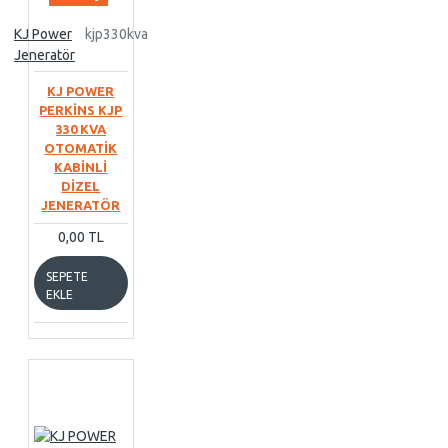
KJ Power
kjp330kva
Jeneratör
KJ POWER
PERKİNS KJP
330 KVA
OTOMATİK
KABİNLİ
DİZEL
JENERATÖR
0,00 TL
SEPETE
EKLE