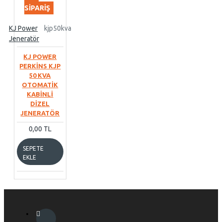
SIPARIŞ
KJ Power
kjp50kva
Jeneratör
KJ POWER
PERKİNS KJP
50 KVA
OTOMATİK
KABİNLİ
DİZEL
JENERATÖR
0,00 TL
SEPETE
EKLE