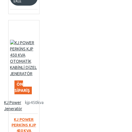
EKLE
ÖN
SIPARIŞ
KJ Power
kjp450kva
Jeneratör
KJ POWER
PERKİNS KJP
450 KVA