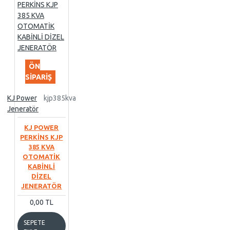
ÖN
SIPARIŞ
KJ Power
kjp385kva
Jeneratör
KJ POWER
PERKİNS KJP
385 KVA
OTOMATİK
KABİNLİ
DİZEL
JENERATÖR
0,00 TL
SEPETE