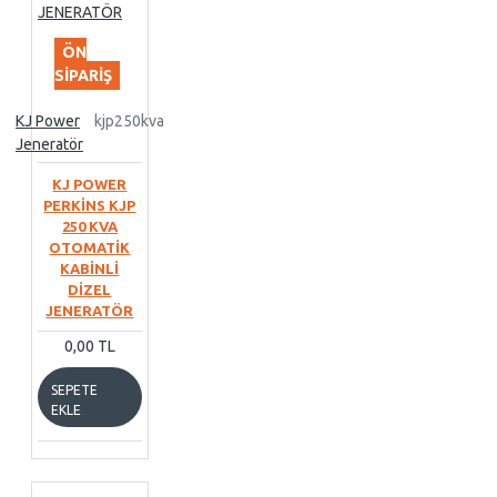
ÖN
SIPARIŞ
KJ Power
kjp250kva
Jeneratör
KJ POWER
PERKİNS KJP
250 KVA
OTOMATİK
KABİNLİ
DİZEL
JENERATÖR
0,00 TL
SEPETE
EKLE