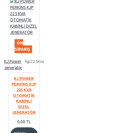
ÖN
SIPARIŞ
KJ Power
kjp225kva
Jeneratör
KJ POWER
PERKİNS KJP
225 KVA
OTOMATİK
KABİNLİ
DİZEL
JENERATÖR
0,00 TL