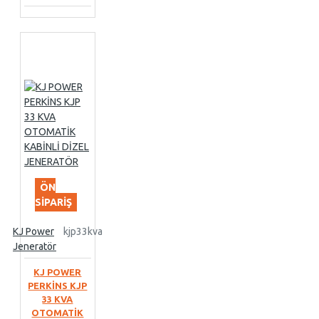
ÖN
SIPARIŞ
KJ Power
kjp33kva
Jeneratör
KJ POWER
PERKİNS KJP
33 KVA
OTOMATİK