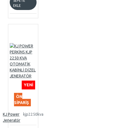
SEPETE
EKLE
YENI
ÖN
SIPARIŞ
KJ Power
kjp2250kva
Jeneratör