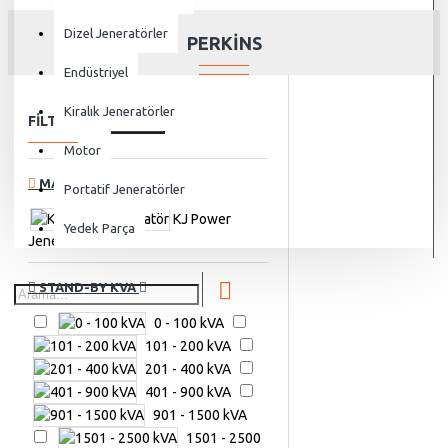
Dizel Jeneratörler
PERKINS
Endüstriyel
Kiralık Jeneratörler
FILTRELE
Temizle
Motor
MARKALAR
Portatif Jeneratörler
KJ Power
Yedek Parça
Jeneratör
STAND-BY KVA
0 - 100 kVA
101 - 200 kVA
201 - 400 kVA
401 - 900 kVA
901 - 1500 kVA
1501 - 2500