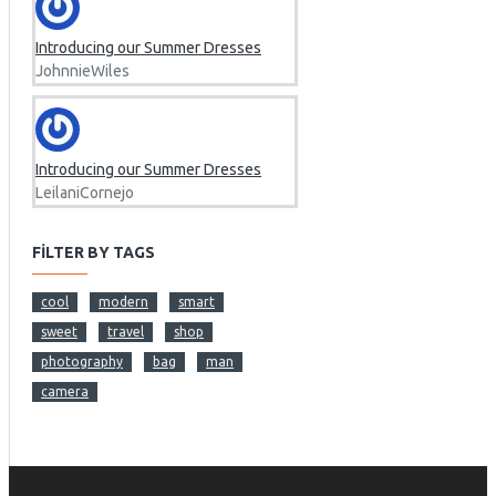
Introducing our Summer Dresses
JohnnieWiles
Introducing our Summer Dresses
LeilaniCornejo
FILTER BY TAGS
cool
modern
smart
sweet
travel
shop
photography
bag
man
camera