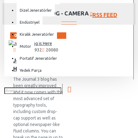
Dizel Jeneratörler
JOURNAL BLOG - CAMERA
RSS FEED
Endüstriyel
Kiralık Jeneratörler
02
Aug
Motor
Vanjen
932
20080
Portatif Jeneratörler
Journal Blog is
Here
Yedek Parça
The Journal 3 blog has
been greatly improved
and it now comes with the
most advanced set of
typography tools,
including custom drop-
cap support as well as
optional newspaper-like
fluid columns. You can
break up the page in up to