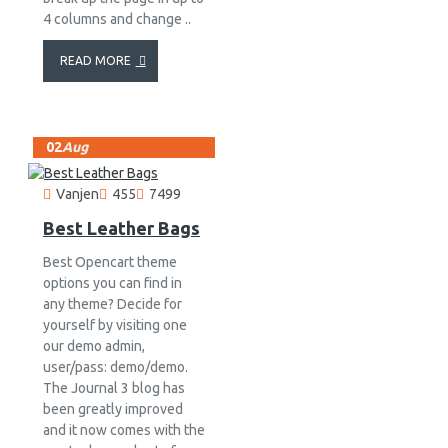
4 columns and change ..
READ MORE
02
Aug
Vanjen
455
7499
Best Leather Bags
Best Opencart theme
options you can find in
any theme? Decide for
yourself by visiting one
our demo admin,
user/pass: demo/demo.
The Journal 3 blog has
been greatly improved
and it now comes with the